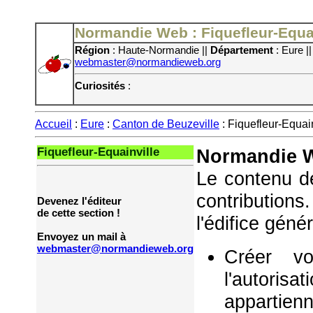
Normandie Web : Fiquefleur-Equai
Région
: Haute-Normandie ||
Département
: Eure |
webmaster@normandieweb.org
Curiosités
:
Accueil
:
Eure
:
Canton de Beuzeville
: Fiquefleur-Equain
Fiquefleur-Equainville
Normandie W
Le contenu de
contribution
Devenez l'éditeur
de cette section !
l'édifice géné
Envoyez un mail à
webmaster@normandieweb.org
Créer vo
l'autorisa
appartie