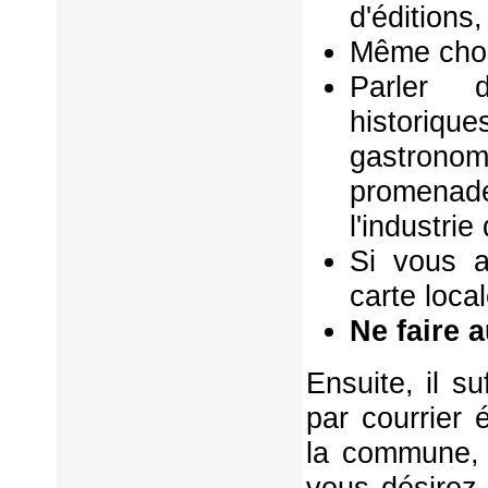
d'éditions,
Même chos
Parler d
historiq
gastrono
promenad
l'industri
Si vous a
carte local
Ne faire 
Ensuite, il s
par courrier 
la commune, 
vous désirez 