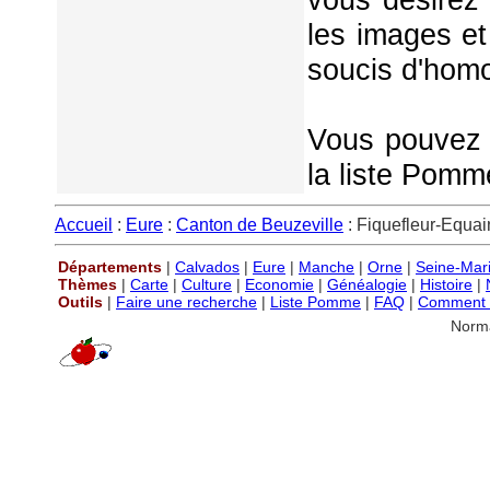
les images et
soucis d'homo
Vous pouvez é
la liste Pomm
Accueil
:
Eure
:
Canton de Beuzeville
: Fiquefleur-Equain
Départements
|
Calvados
|
Eure
|
Manche
|
Orne
|
Seine-Mar
Thèmes
|
Carte
|
Culture
|
Economie
|
Généalogie
|
Histoire
|
Outils
|
Faire une recherche
|
Liste Pomme
|
FAQ
|
Comment P
Norm