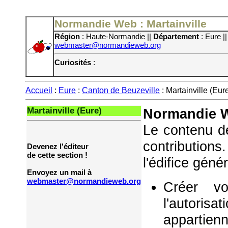
Normandie Web : Martainville
Région
: Haute-Normandie ||
Département
: Eure |
webmaster@normandieweb.org
Curiosités
:
Accueil
:
Eure
:
Canton de Beuzeville
: Martainville (Eur
Martainville (Eure)
Normandie W
Le contenu de
contribution
Devenez l'éditeur
de cette section !
l'édifice géné
Envoyez un mail à
webmaster@normandieweb.org
Créer vo
l'autorisa
appartie