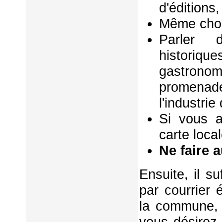
d'éditions,
Même chos
Parler d
historiq
gastrono
promenad
l'industri
Si vous a
carte local
Ne faire 
Ensuite, il s
par courrier 
la commune, 
vous désirez 