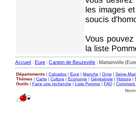
les images et
soucis d'homo
Vous pouvez é
la liste Pomm
Accueil
:
Eure
:
Canton de Beuzeville
: Martainville (Eur
Départements
|
Calvados
|
Eure
|
Manche
|
Orne
|
Seine-Mar
Thèmes
|
Carte
|
Culture
|
Economie
|
Généalogie
|
Histoire
|
Outils
|
Faire une recherche
|
Liste Pomme
|
FAQ
|
Comment P
Norm