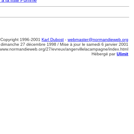
 à la liste Pomme
Copyright 1996-2001
Karl Dubost
-
webmaster@normandieweb.org
e dimanche 27 décembre 1998 / Mise à jour le samedi 6 janvier 2001
//www.normandieweb.org/27/evreux/angervillelacampagne/index.html
Hébergé par
Ulimit