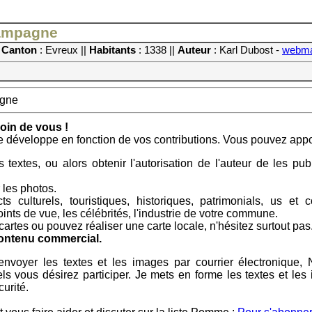
Campagne
|
Canton
: Evreux ||
Habitants
: 1338 ||
Auteur
: Karl Dubost -
webma
agne
in de vous !
e développe en fonction de vos contributions. Vous pouvez apport
 textes, ou alors obtenir l'autorisation de l'auteur de les p
les photos.
ts culturels, touristiques, historiques, patrimonials, us e
nts de vue, les célébrités, l'industrie de votre commune.
artes ou pouvez réaliser une carte locale, n'hésitez surtout pas
contenu commercial.
m'envoyer les textes et les images par courrier électroniqu
ls vous désirez participer. Je mets en forme les textes et le
urité.