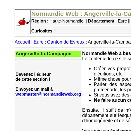
Normandie Web : Angerville-la-
Région
: Haute-Normandie ||
Département
: Eure |
Curiosités
:
Accueil
:
Eure
:
Canton de Evreux
: Angerville-la-Camp
Angerville-la-Campagne
Normandie Web a beso
Le contenu de ce site s
Créer vos propres
d'éditions, etc.
Devenez l'éditeur
Même chose pour 
de cette section !
Parler des aspec
Envoyez un mail à
promenade, les poi
webmaster@normandieweb.org
Si vous avez des c
Ne faire aucun 
Ensuite, il suffit de 
département sur lesque
d'homogénéité et de séc