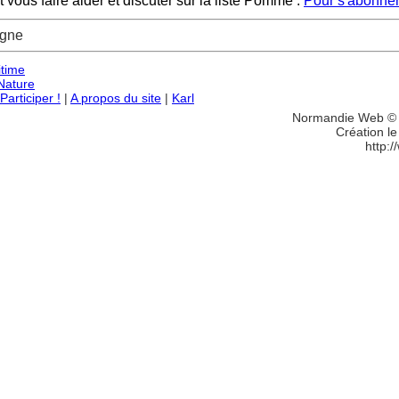
ous faire aider et discuter sur la liste Pomme :
Pour s'abonner
agne
itime
Nature
articiper !
|
A propos du site
|
Karl
Normandie Web © 
Création l
http: