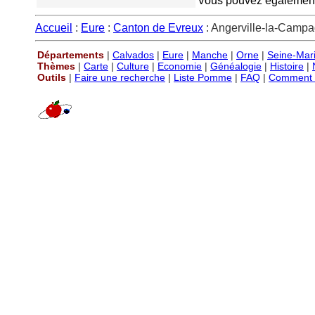
Vous pouvez également v
Accueil
:
Eure
:
Canton de Evreux
: Angerville-la-Camp
Départements
|
Calvados
|
Eure
|
Manche
|
Orne
|
Seine-Mar
Thèmes
|
Carte
|
Culture
|
Economie
|
Généalogie
|
Histoire
|
Outils
|
Faire une recherche
|
Liste Pomme
|
FAQ
|
Comment P