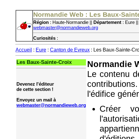
Normandie Web : Les Baux-Saint
Région
: Haute-Normandie ||
Département
: Eure |
webmaster@normandieweb.org
Curiosités
:
Accueil
:
Eure
:
Canton de Evreux
: Les Baux-Sainte-Cro
Les Baux-Sainte-Croix
Normandie W
Le contenu de
contribution
Devenez l'éditeur
de cette section !
l'édifice géné
Envoyez un mail à
webmaster@normandieweb.org
Créer vo
l'autorisa
appartie
d'éditions,